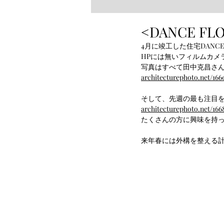
<DANCE FLO
4月に竣工した住宅DANCE 
HPには無いフィルムカメ
写真はすべて田中克昌さ
architecturephoto.net/166
そして、先週の最も注目を
architecturephoto.net/1668
たくさんの方に興味を持
来年春には外構を整える