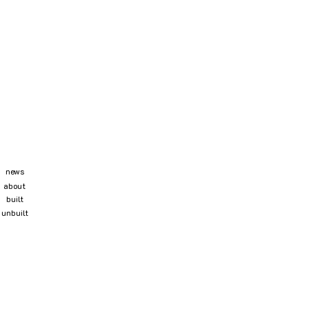
news
about
built
unbuilt