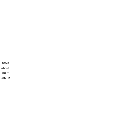
news
about
built
unbuilt