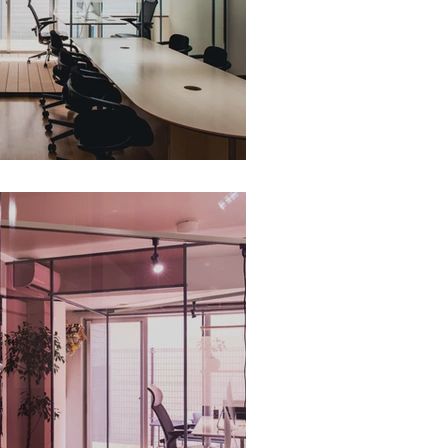
itecturephoto掲載